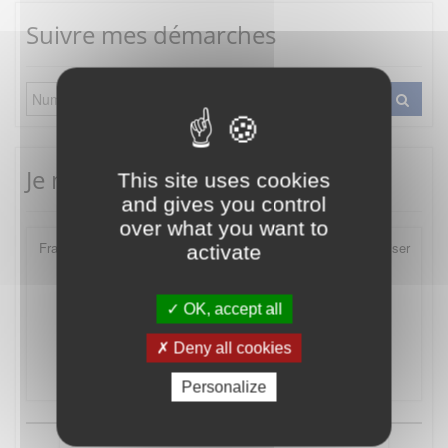
Suivre mes démarches
Je me connecte
This site uses cookies
and gives you control
over what you want to
FranceConnect est la solution proposée par l'Etat pour sécuriser
activate
et simplifier la connexion à vos services en ligne.
OK, accept all
Deny all cookies
Qu'est-ce que FranceConnect ?
Personalize
ou