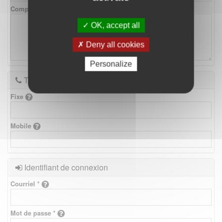
Complément d'adresse
OK, accept all
Deny all cookies
Personalize
Téléphones
Fixe
Mobile
Identifiant de connexion
Courriel *
Mot de passe *