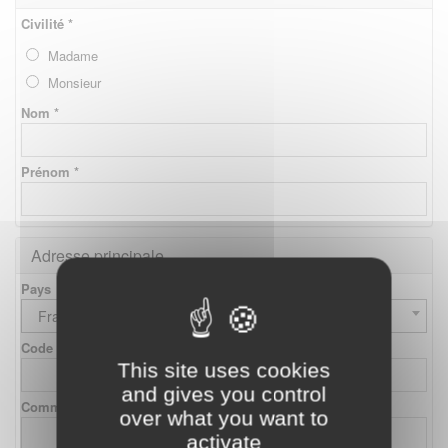
Civilité *
Madame
Monsieur
Nom *
Prénom *
Adresse principale
Pays
France
Code postal
This site uses cookies
and gives you control
Commune
over what you want to
activate