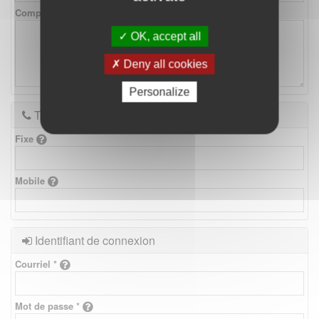
Complément d'adresse
OK, accept all
Deny all cookies
Personalize
Téléphones
Fixe
Mobile
Identifiant de connexion
Courriel *
Mot de passe *