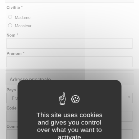
Civilité *
Madame
Monsieur
Nom *
Prénom *
Adresse principale
Pays
France
Code postal
This site uses cookies
and gives you control
Commune
over what you want to
activate