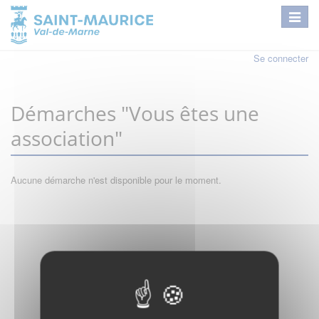
Se connecter
Démarches "Vous êtes une
association"
Aucune démarche n'est disponible pour le moment.