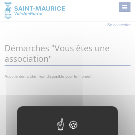
Se connecter
Démarches "Vous êtes une
association"
Aucune démarche n'est disponible pour le moment.