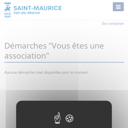
Se connecter
Démarches "Vous êtes une
association"
Aucune démarche n'est disponible pour le moment.