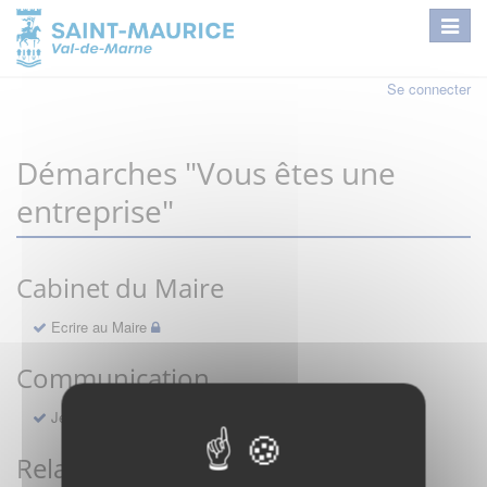
Se connecter
Démarches "Vous êtes une
entreprise"
Cabinet du Maire
Ecrire au Maire
Communication
Je ne reçois pas le Saint-Maurice Info
Relations publiques