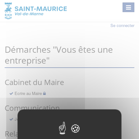
Se connecter
Démarches "Vous êtes une
entreprise"
Cabinet du Maire
Ecrire au Maire
Communication
Je ne reçois pas le Saint-Maurice Info
Relations publiques