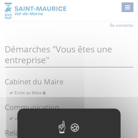
Se connecter
Démarches "Vous êtes une
entreprise"
Cabinet du Maire
Ecrire au Maire
Communication
Je ne reçois pas le Saint-Maurice Info
Relations publiques