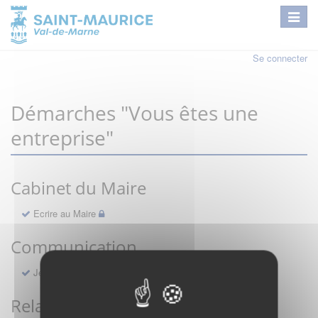
Se connecter
Démarches "Vous êtes une
entreprise"
Cabinet du Maire
Ecrire au Maire
Communication
Je ne reçois pas le Saint-Maurice Info
Relations publiques