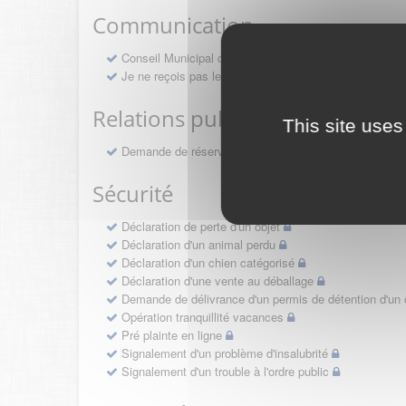
Communication
Conseil Municipal des Jeunes
Je ne reçois pas le Saint-Maurice Info
Relations publiques
This site uses
Demande de réservation d'une salle municipale
Sécurité
Déclaration de perte d'un objet
Déclaration d'un animal perdu
Déclaration d'un chien catégorisé
Déclaration d'une vente au déballage
Demande de délivrance d'un permis de détention d'un 
Opération tranquillité vacances
Pré plainte en ligne
Signalement d'un problème d'insalubrité
Signalement d'un trouble à l'ordre public