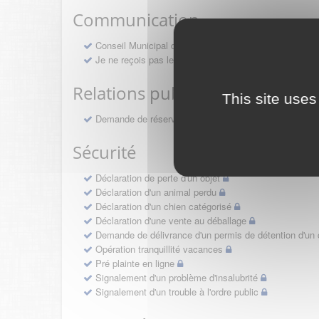
Communication
Conseil Municipal des Jeunes
Je ne reçois pas le Saint-Maurice Info
Relations publiques
This site uses
Demande de réservation d'une salle municipale
Sécurité
Déclaration de perte d'un objet
Déclaration d'un animal perdu
Déclaration d'un chien catégorisé
Déclaration d'une vente au déballage
Demande de délivrance d'un permis de détention d'un 
Opération tranquillité vacances
Pré plainte en ligne
Signalement d'un problème d'insalubrité
Signalement d'un trouble à l'ordre public