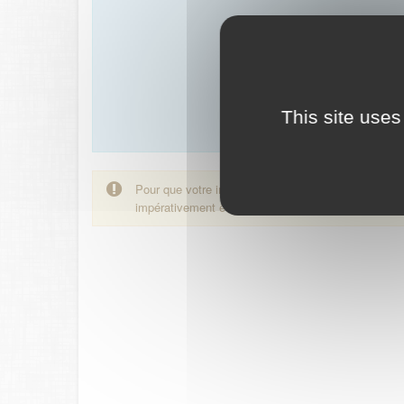
This site uses
Pour que votre inscription sur les listes électorales
impérativement être parvenus en mairie avant le 3