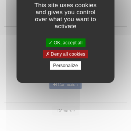
This site uses cookies
and gives you control
Qu'est-ce que FranceConnect ?
over what you want to
activate
ou
OK, accept all
Deny all cookies
Personalize
Mot de passe oublié ?
Je crée mon compte
Connexion
Démarrer