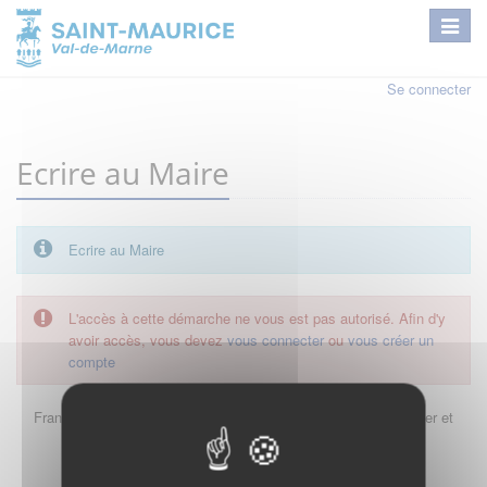
Se connecter
Ecrire au Maire
Ecrire au Maire
L'accès à cette démarche ne vous est pas autorisé. Afin d'y
avoir accès, vous devez
vous connecter
ou
vous créer un
compte
FranceConnect est la solution proposée par l'Etat pour sécuriser et
simplifier la connexion à vos services en ligne.