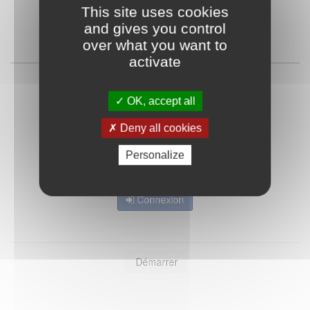
This site uses cookies
and gives you control
Qu'est-ce que FranceConnect ?
over what you want to
activate
ou
OK, accept all
Deny all cookies
Personalize
Mot de passe oublié ?
Je crée mon compte
Connexion
Démarrer