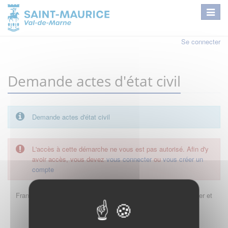
Se connecter
Demande actes d'état civil
Demande actes d'état civil
L'accès à cette démarche ne vous est pas autorisé. Afin d'y
avoir accès, vous devez
vous connecter
ou
vous créer un
compte
FranceConnect est la solution proposée par l'Etat pour sécuriser et
simplifier la connexion à vos services en ligne.