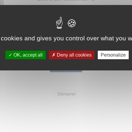
ou
 cookies and gives you control over what you w
OK, accept all
Deny all cookies
Personalize
Mot de passe oublié ?
Je crée mon compte
Connexion
Démarrer