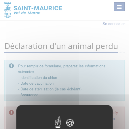
Se connecter
Déclaration d'un animal perdu
Pour remplir ce formulaire, préparez les informations
suivantes :
- Identification du chien
- Date de vaccination
- Date de stérilisation (le cas échéant)
- Assurance
L'accès à cette démarche ne vous est pas autorisé. Afin d'y
avoir accès, vous devez
vous connecter
ou
vous créer un
compte