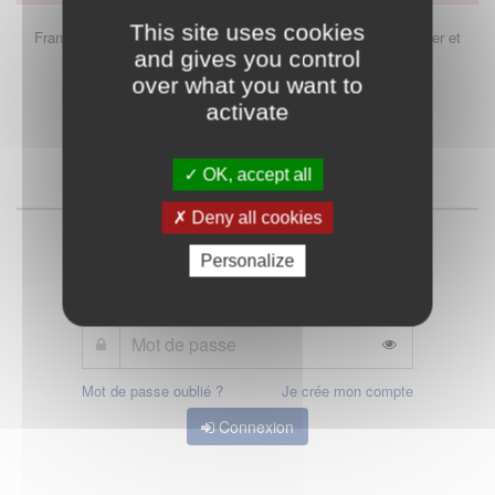
This site uses cookies
FranceConnect est la solution proposée par l'Etat pour sécuriser et
and gives you control
simplifier la connexion à vos services en ligne.
over what you want to
activate
Qu'est-ce que FranceConnect ?
OK, accept all
ou
Deny all cookies
Personalize
Mot de passe oublié ?
Je crée mon compte
Connexion