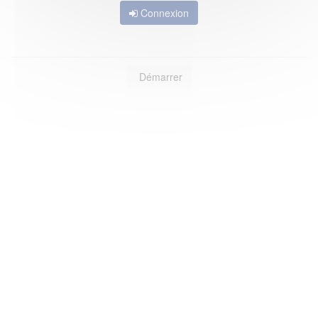
Connexion
Démarrer
6Tzen ©2015 - Tous droits réservés
Mentions légales
CGU
Plan du site
FAQ
Contact