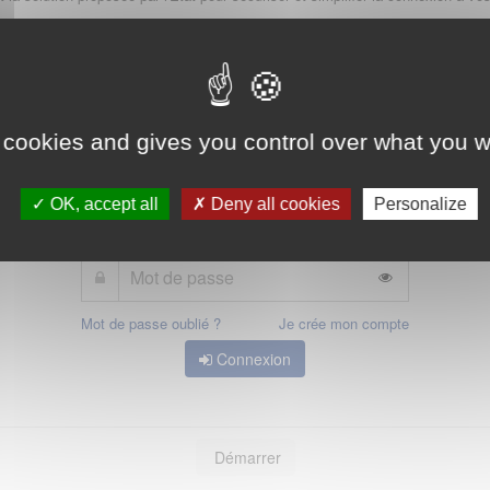
Qu'est-ce que FranceConnect ?
 cookies and gives you control over what you w
ou
OK, accept all
Deny all cookies
Personalize
Mot de passe oublié ?
Je crée mon compte
Connexion
Démarrer