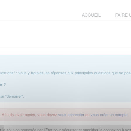
ACCUEIL
FAIRE
stions" : vous y trouvez les réponses aux principales questions que se pose
er ?
 sur "démarrer".
. Afin d'y avoir accès, vous devez
vous connecter
ou
vous créer un compte
la solution proposée par l'Etat pour sécuriser et simplifier la connexion à vos